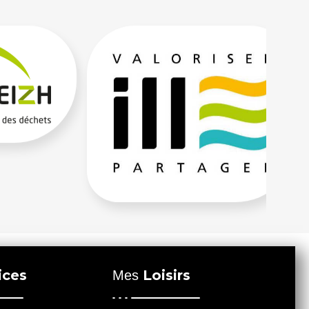
ices
Loisirs
Mes