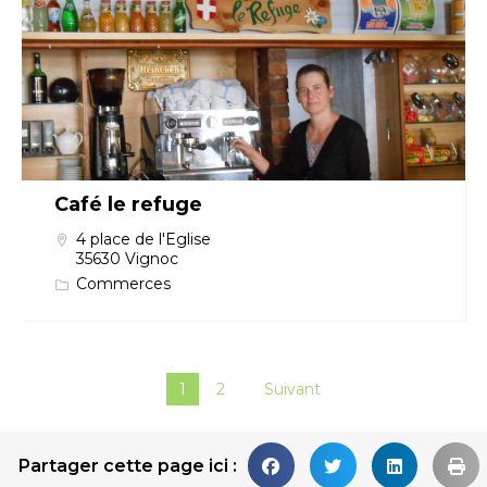
Café le refuge
4 place de l'Eglise
35630 Vignoc
Commerces
1
2
Suivant
Partager cette page ici :