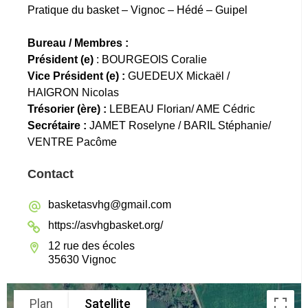
Pratique du basket – Vignoc – Hédé – Guipel
Bureau / Membres :
Président (e)
: BOURGEOIS Coralie
Vice Président (e) :
GUEDEUX Mickaël /
HAIGRON Nicolas
Trésorier (ère) :
LEBEAU Florian/ AME Cédric
Secrétaire :
JAMET Roselyne / BARIL Stéphanie/
VENTRE Pacôme
Contact
basketasvhg@gmail.com
https://asvhgbasket.org/
12 rue des écoles
35630 Vignoc
Plan
Satellite