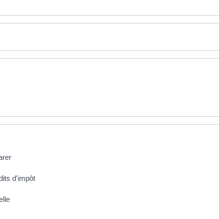
arer
dits d'impôt
elle