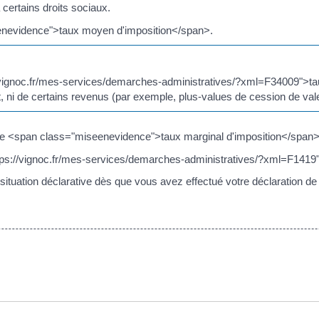
certains droits sociaux.
eenevidence">taux moyen d'imposition</span>.
//vignoc.fr/mes-services/demarches-administratives/?xml=F34009">tau
, ni de certains revenus (par exemple, plus-values de cession de vale
otre <span class="miseenevidence">taux marginal d'imposition</span>
ttps://vignoc.fr/mes-services/demarches-administratives/?xml=F1419
situation déclarative dès que vous avez effectué votre déclaration de