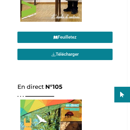
Feuilletez
Télécharger
En direct
N°105