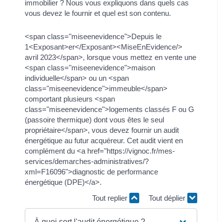
immobilier ? Nous vous expliquons dans quels cas
vous devez le fournir et quel est son contenu.
<span class="miseenevidence">Depuis le
1<Exposant>er</Exposant><MiseEnEvidence/>
avril 2023</span>, lorsque vous mettez en vente une
<span class="miseenevidence">maison
individuelle</span> ou un <span
class="miseenevidence">immeuble</span>
comportant plusieurs <span
class="miseenevidence">logements classés F ou G
(passoire thermique) dont vous êtes le seul
propriétaire</span>, vous devez fournir un audit
énergétique au futur acquéreur. Cet audit vient en
complément du <a href="https://vignoc.fr/mes-
services/demarches-administratives/?
xml=F16096">diagnostic de performance
énergétique (DPE)</a>.
Tout replier
Tout déplier
À quoi sert l'audit énergétique ?