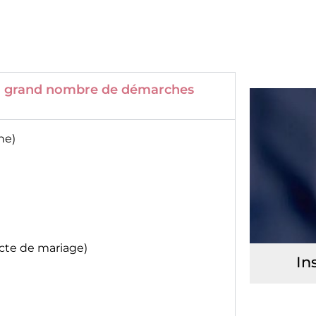
 un grand nombre de démarches
ne)
acte de mariage)
In