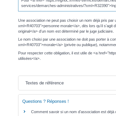
Pour <a href="https://vignoc.fr/mes-services/demarches-
services/demarches-administratives/?xml=R32390">Inp
Une association ne peut pas choisir un nom déjà pris par 
xml=R40703">personne morale</a>, dès lors qu'il s'agit d
original</a> d'un nom est déterminé par le juge judiciaire.
Le nom choisi par une association ne doit pas porter à c
xml=R40703">morale</a> (privée ou publique), notamment du
Pour respecter cette obligation, il est utile de <a href="
utilisées</a>.
Textes de référence
Questions ? Réponses !
Comment savoir si un nom d'association est déjà u