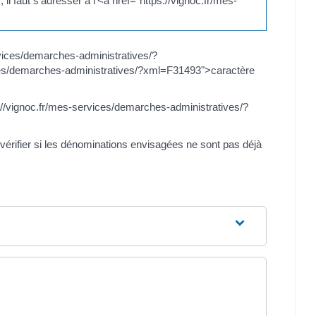
 faut s'adresser à l'<a href="https://vignoc.fr/mes-
rvices/demarches-administratives/?
vices/demarches-administratives/?xml=F31493">caractère
://vignoc.fr/mes-services/demarches-administratives/?
>vérifier si les dénominations envisagées ne sont pas déjà