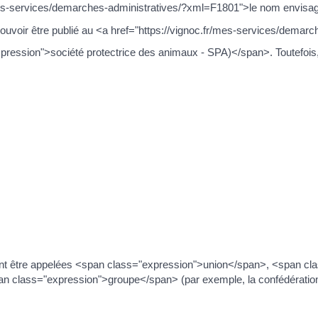
r/mes-services/demarches-administratives/?xml=F1801">le nom envisagé 
pouvoir être publié au <a href="https://vignoc.fr/mes-services/de
xpression">société protectrice des animaux - SPA)</span>. Toutefois, l'
vent être appelées <span class="expression">union</span>, <span c
 class="expression">groupe</span> (par exemple, la confédération 