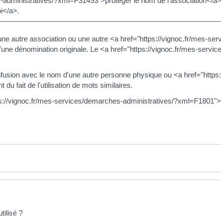
administratives/?xml=F31493">protéger le nom de l'association</a>, il
i</a>.
une autre association ou une autre <a href="https://vignoc.fr/mes-se
'une dénomination originale. Le <a href="https://vignoc.fr/mes-ser
onfusion avec le nom d'une autre personne physique ou <a href="https
 fait de l'utilisation de mots similaires.
https://vignoc.fr/mes-services/demarches-administratives/?xml=F1801"
tilisé ?