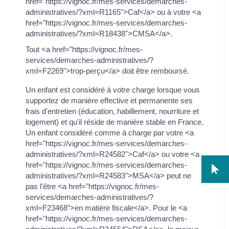
href="https://vignoc.fr/mes-services/demarches-
administratives/?xml=R1165">Caf</a> ou à votre <a
href="https://vignoc.fr/mes-services/demarches-
administratives/?xml=R18438">CMSA</a>.
Tout <a href="https://vignoc.fr/mes-
services/demarches-administratives/?
xml=F2269">trop-perçu</a> doit être remboursé.
Un enfant est considéré à votre charge lorsque vous
supportez de manière effective et permanente ses
frais d'entretien (éducation, habillement, nourriture et
logement) et qu'il réside de manière stable en France.
Un enfant considéré comme à charge par votre <a
href="https://vignoc.fr/mes-services/demarches-
administratives/?xml=R24582">Caf</a> ou votre <a
href="https://vignoc.fr/mes-services/demarches-
administratives/?xml=R24583">MSA</a> peut ne
pas l'être <a href="https://vignoc.fr/mes-
services/demarches-administratives/?
xml=F23468">en matière fiscale</a>. Pour le <a
href="https://vignoc.fr/mes-services/demarches-