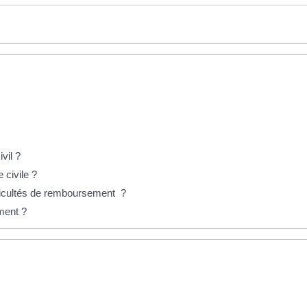
vil ?
 civile ?
fficultés de remboursement ?
ement ?