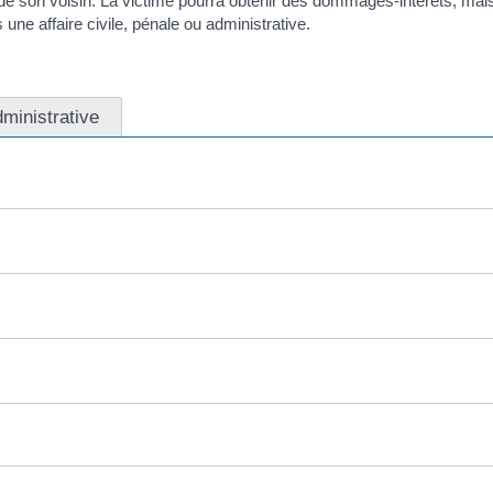
e son voisin. La victime pourra obtenir des dommages-intérêts, mais el
ne affaire civile, pénale ou administrative.
dministrative