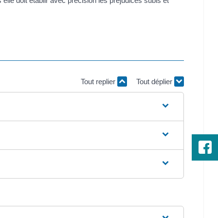
le doit établir avec précision les préjudices subis et
Tout replier
Tout déplier