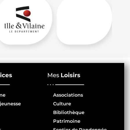
ices
Mes
Loisirs
me
Associations
jeunesse
Culture
Bibliothèque
Patrimoine
s
Sentier de Randonnée