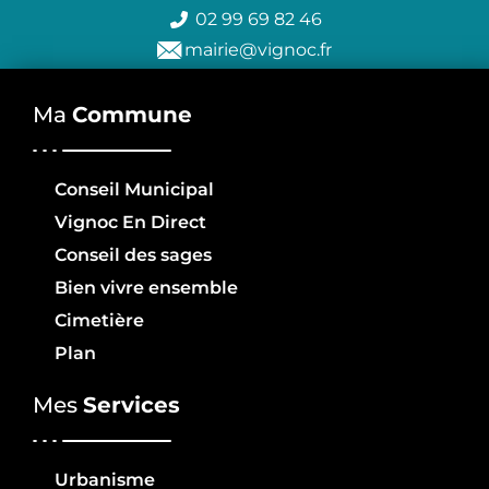
02 99 69 82 46
mairie@vignoc.fr
Ma
Commune
Conseil Municipal
Vignoc En Direct
Conseil des sages
Bien vivre ensemble
Cimetière
Plan
Mes
Services
Urbanisme