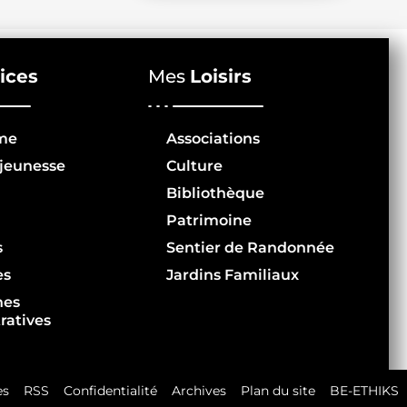
ices
Mes
Loisirs
me
Associations
jeunesse
Culture
Bibliothèque
Patrimoine
s
Sentier de Randonnée
es
Jardins Familiaux
hes
ratives
es
RSS
Confidentialité
Archives
Plan du site
BE-ETHIKS