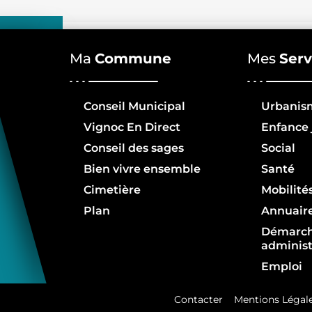
Ma
Commune
Mes
Serv
Conseil Municipal
Urbanis
Vignoc En Direct
Enfance 
Conseil des sages
Social
Bien vivre ensemble
Santé
Cimetière
Mobilité
Plan
Annuair
Démarc
administ
Emploi
Contacter
Mentions Légal