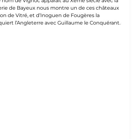
e nom de Vignoc apparait au Xème siècle avec la
serie de Bayeux nous montre un de ces châteaux
aron de Vitré, et d’Inoguen de Fougères la
onquiert l’Angleterre avec Guillaume le Conquérant.