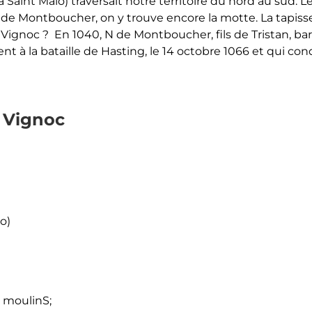
aint Malo) traversait notre territoire du nord au sud. L
 de Montboucher, on y trouve encore la motte. La tapis
de Vignoc ? En 1040, N de Montboucher, fils de Tristan, b
sent à la bataille de Hasting, le 14 octobre 1066 et qui c
t Vignoc
o)
 moulinS;