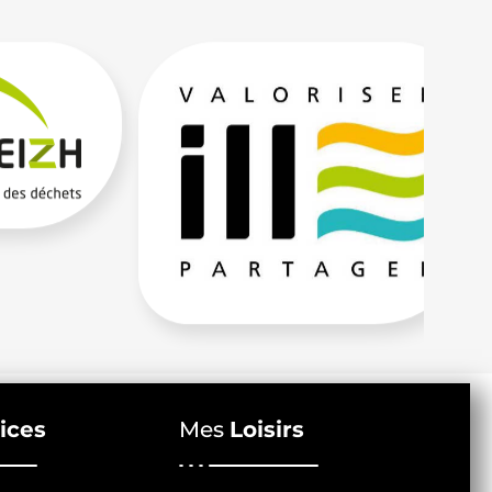
ices
Mes
Loisirs