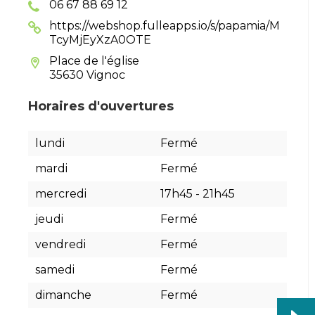
06 67 88 69 12
https://webshop.fulleapps.io/s/papamia/M
TcyMjEyXzA0OTE
Place de l'église
35630 Vignoc
Horaires d'ouvertures
lundi
Fermé
mardi
Fermé
mercredi
17h45
-
21h45
jeudi
Fermé
vendredi
Fermé
samedi
Fermé
dimanche
Fermé