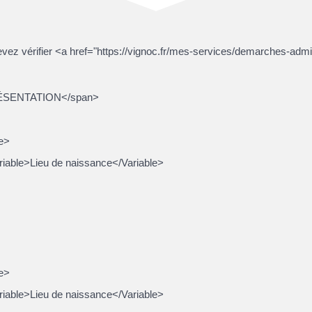
evez vérifier <a href="https://vignoc.fr/mes-services/demarches-adm
RÉSENTATION</span>
e>
riable>Lieu de naissance</Variable>
e>
riable>Lieu de naissance</Variable>