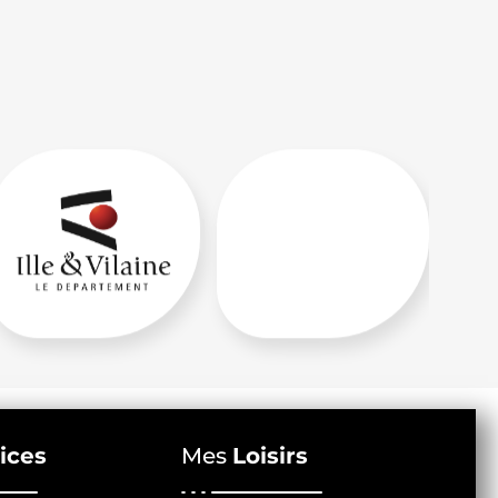
ices
Mes
Loisirs