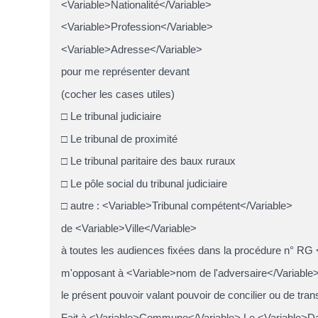
<Variable>Nationalité</Variable>
<Variable>Profession</Variable>
<Variable>Adresse</Variable>
pour me représenter devant
(cocher les cases utiles)
□ Le tribunal judiciaire
□ Le tribunal de proximité
□ Le tribunal paritaire des baux ruraux
□ Le pôle social du tribunal judiciaire
□ autre : <Variable>Tribunal compétent</Variable>
de <Variable>Ville</Variable>
à toutes les audiences fixées dans la procédure n° RG
m'opposant à <Variable>nom de l'adversaire</Variable>
le présent pouvoir valant pouvoir de concilier ou de trans
Fait à <Variable>Commune</Variable> Le <Variable>Da