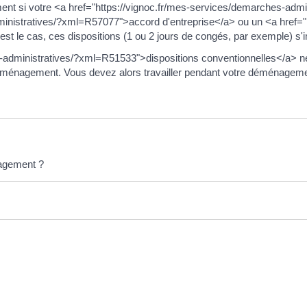
nt si votre <a href="https://vignoc.fr/mes-services/demarches-adm
ministratives/?xml=R57077">accord d'entreprise</a> ou un <a href="
st le cas, ces dispositions (1 ou 2 jours de congés, par exemple) s
s-administratives/?xml=R51533">dispositions conventionnelles</a> ne
déménagement. Vous devez alors travailler pendant votre déménageme
nagement ?