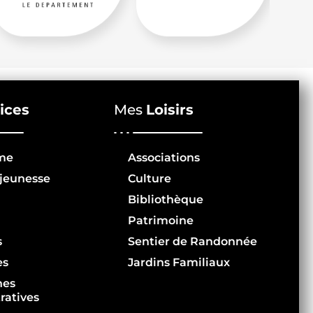
ices
Mes
Loisirs
me
Associations
jeunesse
Culture
Bibliothèque
Patrimoine
s
Sentier de Randonnée
es
Jardins Familiaux
hes
ratives