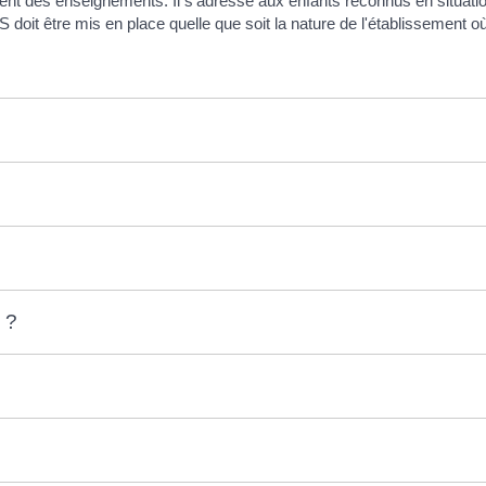
des enseignements. Il s'adresse aux enfants reconnus en situation
t être mis en place quelle que soit la nature de l'établissement où 
 ?