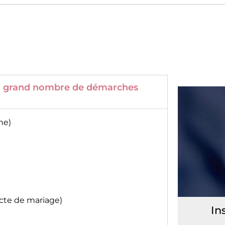
 un grand nombre de démarches
ne)
acte de mariage)
In