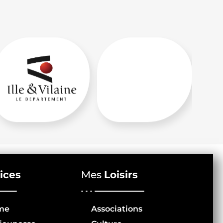
ices
Mes
Loisirs
me
Associations