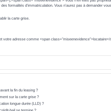
span>),<span class="miseenevidence"> vous n'en êtes pas propriétai
ger des formalités d'immatriculation. Vous n'aurez pas à demander v
lir la carte grise.
t votre adresse comme <span class="miseenevidence">locataire</s
avant la fin du leasing ?
ent sur la carte grise ?
cation longue durée (LLD) ?
crédit-bail se termine ?