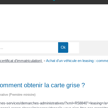
certificat d'immatriculation)
Achat d'un véhicule en leasing : commen
>
comment obtenir la carte grise ?
trative (Première ministre)
fr/mes-services/demarches-administratives/?xml=R58840">leasing</a