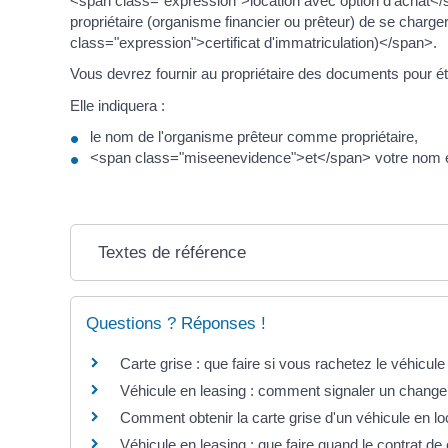
<span class="expression">location avec option d'achat</
propriétaire (organisme financier ou prêteur) de se char
class="expression">certificat d'immatriculation)</span>.
Vous devrez fournir au propriétaire des documents pour étab
Elle indiquera :
le nom de l'organisme prêteur comme propriétaire,
<span class="miseenevidence">et</span> votre nom e
Textes de référence
Questions ? Réponses !
Carte grise : que faire si vous rachetez le véhicule 
Véhicule en leasing : comment signaler un changem
Comment obtenir la carte grise d'un véhicule en lo
Véhicule en leasing : que faire quand le contrat de 