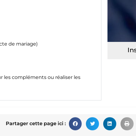
acte de mariage)
In
ur les compléments ou réaliser les
Partager cette page ici :