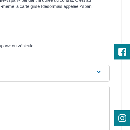
re</span> pendant la durée du contrat. C'est au
ous-même la carte grise (désormais appelée <span
pan> du véhicule.