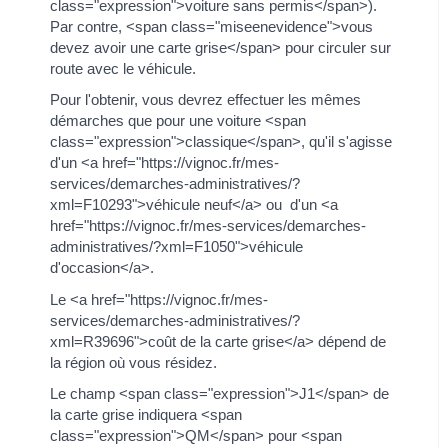
class="expression">voiture sans permis</span>).
Par contre, <span class="miseenevidence">vous
devez avoir une carte grise</span> pour circuler sur
route avec le véhicule.
Pour l'obtenir, vous devrez effectuer les mêmes
démarches que pour une voiture <span
class="expression">classique</span>, qu'il s'agisse
d'un <a href="https://vignoc.fr/mes-
services/demarches-administratives/?
xml=F10293">véhicule neuf</a> ou d'un <a
href="https://vignoc.fr/mes-services/demarches-
administratives/?xml=F1050">véhicule
d'occasion</a>.
Le <a href="https://vignoc.fr/mes-
services/demarches-administratives/?
xml=R39696">coût de la carte grise</a> dépend de
la région où vous résidez.
Le champ <span class="expression">J1</span> de
la carte grise indiquera <span
class="expression">QM</span> pour <span