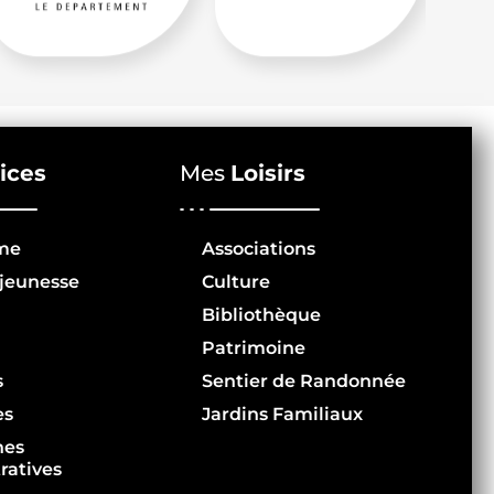
ices
Mes
Loisirs
me
Associations
jeunesse
Culture
Bibliothèque
Patrimoine
s
Sentier de Randonnée
es
Jardins Familiaux
hes
ratives