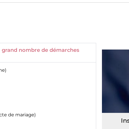
 un grand nombre de démarches
ne)
acte de mariage)
In