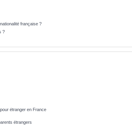
ationalité française ?
s ?
n pour étranger en France
parents étrangers