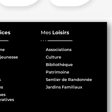
ices
Mes
Loisirs
me
Associations
jeunesse
Culture
Bibliothèque
Patrimoine
s
Sentier de Randonnée
es
Jardins Familiaux
hes
ratives