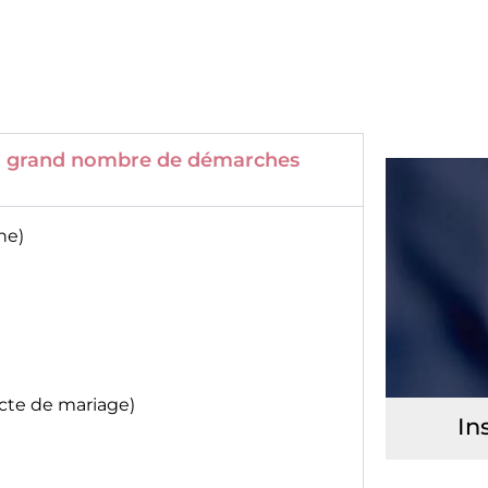
 un grand nombre de démarches
ne)
acte de mariage)
In