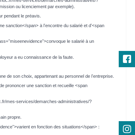
gnoc.fr/mes-services/demarches-administratives/?
ission ou licenciement par exemple).
r pendant le préavis.
e sanction</span> à l'encontre du salarié et d'<span
class="miseenevidence">convoque le salarié à un
oyeur a eu connaissance de la faute.
nne de son choix, appartenant au personnel de l'entreprise.
de prononcer une sanction et recueille <span
c.fr/mes-services/demarches-administratives/?
main propre.
ence">varient en fonction des situations</span> :