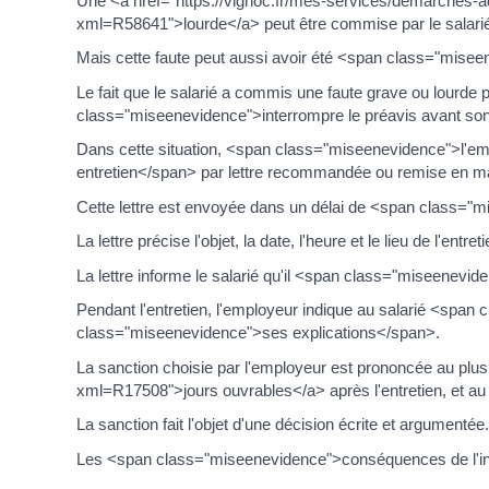
Une <a href="https://vignoc.fr/mes-services/demarches-a
xml=R58641">lourde</a> peut être commise par le salari
Mais cette faute peut aussi avoir été <span class="mise
Le fait que le salarié a commis une faute grave ou lourd
class="miseenevidence">interrompre le préavis avant so
Dans cette situation, <span class="miseenevidence">l'emp
entretien</span> par lettre recommandée ou remise en ma
Cette lettre est envoyée dans un délai de <span class="
La lettre précise l'objet, la date, l'heure et le lieu de l'entreti
La lettre informe le salarié qu'il <span class="miseenevid
Pendant l'entretien, l'employeur indique au salarié <span
class="miseenevidence">ses explications</span>.
La sanction choisie par l'employeur est prononcée au pl
xml=R17508">jours ouvrables</a> après l'entretien, et a
La sanction fait l'objet d'une décision écrite et argument
Les <span class="miseenevidence">conséquences de l'inte