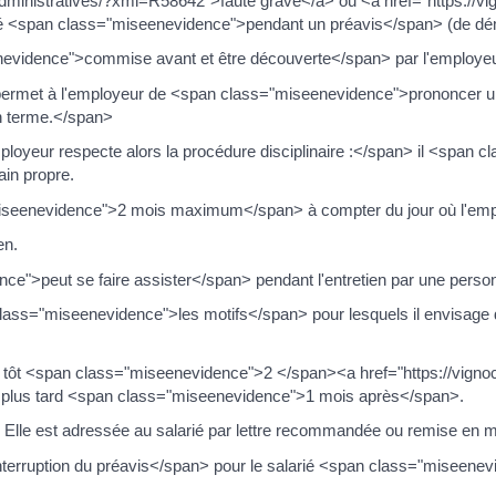
dministratives/?xml=R58642">faute grave</a> ou <a href="https://vi
é <span class="miseenevidence">pendant un préavis</span> (de dém
enevidence">commise avant et être découverte</span> par l'employeu
e permet à l'employeur de <span class="miseenevidence">prononcer un
n terme.</span>
loyeur respecte alors la procédure disciplinaire :</span> il <span 
in propre.
miseenevidence">2 mois maximum</span> à compter du jour où l'empl
en.
ence">peut se faire assister</span> pendant l'entretien par une perso
 class="miseenevidence">les motifs</span> pour lesquels il envisage 
us tôt <span class="miseenevidence">2 </span><a href="https://vigno
u plus tard <span class="miseenevidence">1 mois après</span>.
ée. Elle est adressée au salarié par lettre recommandée ou remise en 
rruption du préavis</span> pour le salarié <span class="miseenevid