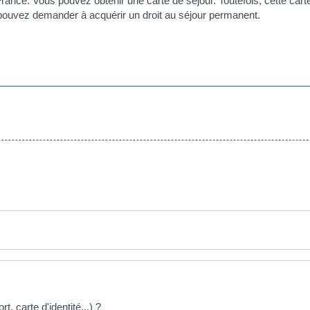
France. Vous pouvez obtenir une carte de séjour. Toutefois, cette cart
 pouvez demander à acquérir un droit au séjour permanent.
t, carte d'identité...) ?