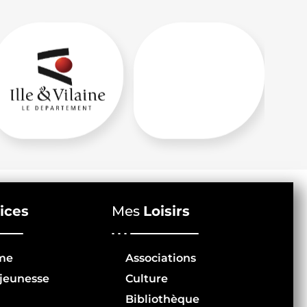
ices
Mes
Loisirs
me
Associations
jeunesse
Culture
Bibliothèque