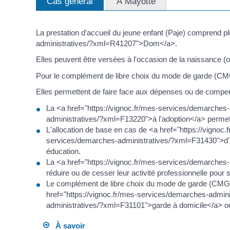
Cas général
À Mayotte
La prestation d'accueil du jeune enfant (Paje) comprend p
administratives/?xml=R41207">Dom</a>.
Elles peuvent être versées à l'occasion de la naissance (ou
Pour le complément de libre choix du mode de garde (CMG),
Elles permettent de faire face aux dépenses ou de compen
La <a href="https://vignoc.fr/mes-services/demarches
administratives/?xml=F13220">à l'adoption</a> permet d
L'allocation de base en cas de <a href="https://vigno
services/demarches-administratives/?xml=F31430">d'ado
éducation.
La <a href="https://vignoc.fr/mes-services/demarches-
réduire ou de cesser leur activité professionnelle pour 
Le complément de libre choix du mode de garde (CMG) p
href="https://vignoc.fr/mes-services/demarches-admini
administratives/?xml=F31101">garde à domicile</a> o
À savoir