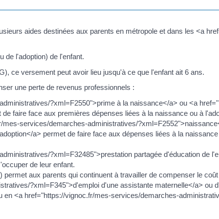
lusieurs aides destinées aux parents en métropole et dans les <a hre
 de l'adoption) de l'enfant.
 ce versement peut avoir lieu jusqu'à ce que l'enfant ait 6 ans.
ser une perte de revenus professionnels :
-administratives/?xml=F2550">prime à la naissance</a> ou <a href="
e faire face aux premières dépenses liées à la naissance ou à l'adopt
c.fr/mes-services/demarches-administratives/?xml=F2552">naissance<
ption</a> permet de faire face aux dépenses liées à la naissance ou 
administratives/?xml=F32485">prestation partagée d'éducation de l'e
s'occuper de leur enfant.
ermet aux parents qui continuent à travailler de compenser le coût 
stratives/?xml=F345">d'emploi d'une assistante maternelle</a> ou d
u en <a href="https://vignoc.fr/mes-services/demarches-administra