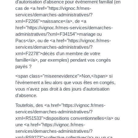
d'autorisation d'absence pour événement familial (en
cas de <a href="https://vignoc.fr/mes-
services/demarches-administratives/?
xml=F2266">naissance</a>, de <a
href="https://vignoc.fr/mes-services/demarches-
administratives/?xml=F34154">mariage ou
Pacs</a>, ou de <a href="https://vignoc.fr/mes-
services/demarches-administratives/?
xml=F2278">décès d'un membre de votre
famille</a>, par exemples) pendant vos congés
payés ?
<span class="miseenevidence">Non,</span> si
l'événement a lieu alors que vous êtes en congés,
vous n'avez pas droit à des jours d'autorisation
d'absence.
Toutefois, des <a href="https://vignoc.fr/mes-
services/demarches-administratives/?
xml=R51533">dispositions conventionnelles</a> ou
une <a href="https://vignoc.fr/mes-
services/demarches-administratives/?
xml=R59273">collective collective</a> ou un <a