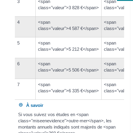
3
<span
<span
class="valeur">3 828 €</span>
class="valeur
4
<span
<span
class="valeur">4 587 €</span>
class="valeur
5
<span
<span
class="valeur">5 212 €</span>
class="valeur
6
<span
<span
class="valeur">5 506 €</span>
class="valeur
7
<span
<span
class="valeur">6 335 €</span>
class="valeur
À savoir
Si vous suivez vos études en <span
class="miseenevidence">outre-mer</span>, les
montants annuels indiqués sont majorés de <span