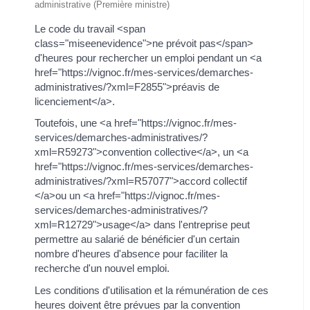
administrative (Première ministre)
Le code du travail <span
class="miseenevidence">ne prévoit pas</span>
d'heures pour rechercher un emploi pendant un <a
href="https://vignoc.fr/mes-services/demarches-
administratives/?xml=F2855">préavis de
licenciement</a>.
Toutefois, une <a href="https://vignoc.fr/mes-
services/demarches-administratives/?
xml=R59273">convention collective</a>, un <a
href="https://vignoc.fr/mes-services/demarches-
administratives/?xml=R57077">accord collectif
</a>ou un <a href="https://vignoc.fr/mes-
services/demarches-administratives/?
xml=R12729">usage</a> dans l'entreprise peut
permettre au salarié de bénéficier d'un certain
nombre d'heures d'absence pour faciliter la
recherche d'un nouvel emploi.
Les conditions d'utilisation et la rémunération de ces
heures doivent être prévues par la convention