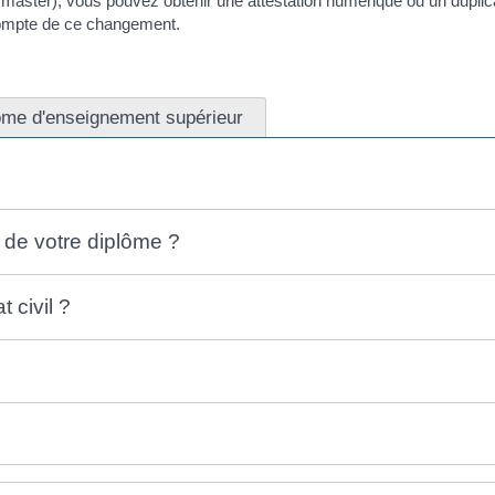
master), vous pouvez obtenir une attestation numérique ou un duplica
 compte de ce changement.
ôme d'enseignement supérieur
 de votre diplôme ?
 civil ?