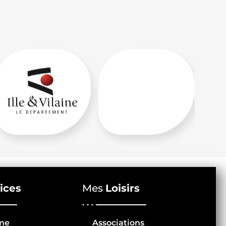
ices
Mes
Loisirs
me
Associations