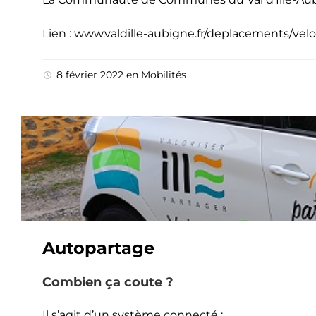
Lien :
www.valdille-aubigne.fr/deplacements/velo
8 février 2022
en
Mobilités
Autopartage
Combien ça coute ?
Il s’agit d’un système connecté :