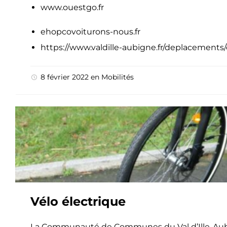
www.ouestgo.fr
ehopcovoiturons-nous.fr
https://www.valdille-aubigne.fr/deplacements/
8 février 2022
en
Mobilités
Vélo électrique
La Communauté de Communes du Val d’Ille-Aubi