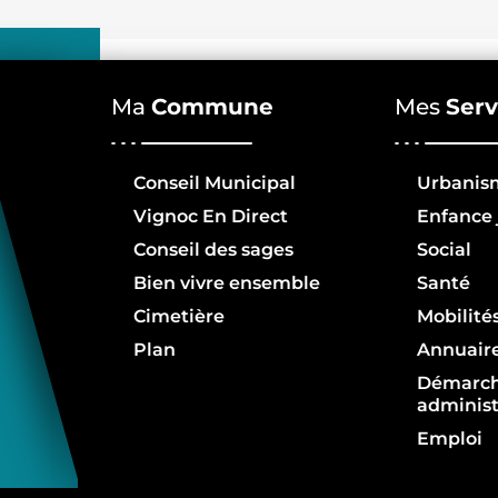
Ma
Commune
Mes
Serv
Conseil Municipal
Urbanis
Vignoc En Direct
Enfance 
Conseil des sages
Social
Bien vivre ensemble
Santé
Cimetière
Mobilité
Plan
Annuair
Démarc
administ
Emploi