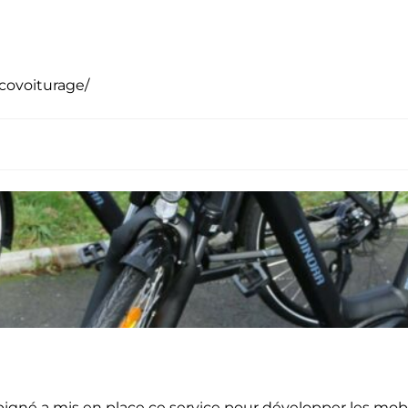
covoiturage/
gné a mis en place ce service
pour développer les mobi