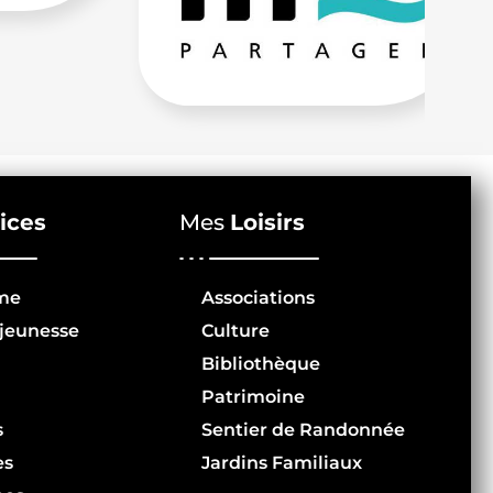
ices
Mes
Loisirs
me
Associations
jeunesse
Culture
Bibliothèque
Patrimoine
s
Sentier de Randonnée
es
Jardins Familiaux