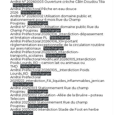
Arrêté N° 20260003 Ouverture crèche Câlin Doudou Tilia
Télécharger
Arrêté Préfectoral Pêche en eau douce
2026
Télécharger
Arrêté N° 20260002 Utilisation domaine public et
stationnement pour 6 mois Rue du Champ
Poupirau
Télécharger
Arrêté N° 20260001 Utilisation domaine public Rue du
Champ Poupirau
Télécharger
Arrêté Préfectoral 20260106 _Interdiction-dépassement
et limitation vitesse PL
Télécharger
Arrêté Préfectoral 20260106_10H portant
règlementation exceptionnelle de la circulation routière
sur axes nationaux
Télécharger
Arrêté Préfectoral 20260105_Interdiction-
transports_scolaires
Télécharger
Arrêté Préfectoral Modificatif 20260105_Interdiction
Poids Lourds_RD – camion lait ou animaux ou
TMD
Télécharger
Arrêté Préfectoral 20260105__Interdiction Poids
Lourds_RD
Télécharger
Arrêté Préfectoral
20251222_interdiction_FA_liquides_inflammables_jerrican
Télécharger
Arrêté 20250103 Stationnement Rue du champ
Poupirau
Télécharger
Arrêté 20250102 Circulation -Allée de la Bruère – poteau
Telecom
Télécharger
Arrêté 20250101 Stationnement Rue du champ
Poupirau
Télécharger
Arrêté 20250100 Interdiction Stade de Foot en herbe
Télécharger