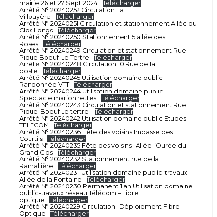
mairie 26 et 27 Sept 2024
Télécharger
Arrêté N° 20240252 Circulation La
Villouyère
Télécharger
Arrêté N° 20240251 Circulation et stationnement Allée du
Clos Longs
Télécharger
Arrêté N° 20240250 Stationnement 5 allée des
Roses
Télécharger
Arrêté N° 20240249 Circulation et stationnement Rue
Pique Boeuf-Le Tertre
Télécharger
Arrêté N° 20240248 Circulation 10 Rue de la
poste
Télécharger
Arrêté N° 20240245 Utilisation domaine public –
Randonnée VTT
Télécharger
Arrêté N° 20240244 Utilisation domaine public –
Spectacle marionnettes
Télécharger
Arrêté N° 20240243 Circulation et stationnement Rue
Pique-Boeuf Le tertre
Télécharger
Arrêté N° 20240242 Utilisation domaine public Etudes
TELECOM
Télécharger
Arrêté N° 20240236 Fête des voisins Impasse des
Courtils
Télécharger
Arrêté N° 20240235 Fête des voisins- Allée l’Ourée du
Grand Clos
Télécharger
Arrêté N° 20240232 Stationnement rue de la
Ramallière
Télécharger
Arrêté N° 20240231-Utilisation domaine public-travaux
Allée de la Fontaine
Télécharger
Arrêté N° 20240230 Permanent 1 an Utilisation domaine
public-travaux réseau Télécom – Fibre
optique
Télécharger
Arrêté N° 20240229 Circulation- Déploiement Fibre
Optique
Télécharger