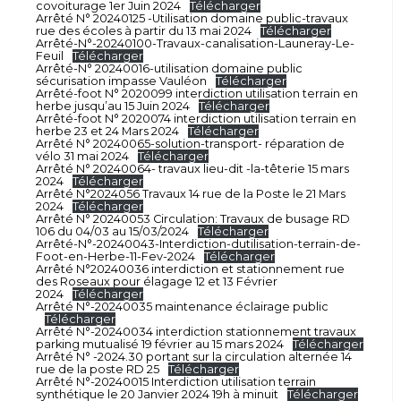
covoiturage 1er Juin 2024
Télécharger
Arrêté N° 20240125 -Utilisation domaine public-travaux
rue des écoles à partir du 13 mai 2024
Télécharger
Arrêté-N°-20240100-Travaux-canalisation-Launeray-Le-
Feuil
Télécharger
Arrêté-N° 20240016-utilisation domaine public
sécurisation impasse Vauléon
Télécharger
Arrêté-foot N° 2020099 interdiction utilisation terrain en
herbe jusqu’au 15 Juin 2024
Télécharger
Arrêté-foot N° 2020074 interdiction utilisation terrain en
herbe 23 et 24 Mars 2024
Télécharger
Arrêté N° 20240065-solution-transport- réparation de
vélo 31 mai 2024
Télécharger
Arrêté N° 20240064- travaux lieu-dit -la-têterie 15 mars
2024
Télécharger
Arrêté N°2024056 Travaux 14 rue de la Poste le 21 Mars
2024
Télécharger
Arrêté N° 20240053 Circulation: Travaux de busage RD
106 du 04/03 au 15/03/2024
Télécharger
Arrêté-N°-20240043-Interdiction-dutilisation-terrain-de-
Foot-en-Herbe-11-Fev-2024
Télécharger
Arrêté N°20240036 interdiction et stationnement rue
des Roseaux pour élagage 12 et 13 Février
2024
Télécharger
Arrêté N°-20240035 maintenance éclairage public
Télécharger
Arrêté N°-20240034 interdiction stationnement travaux
parking mutualisé 19 février au 15 mars 2024
Télécharger
Arrêté N° -2024.30 portant sur la circulation alternée 14
rue de la poste RD 25
Télécharger
Arrêté N°-20240015 Interdiction utilisation terrain
synthétique le 20 Janvier 2024 19h à minuit
Télécharger