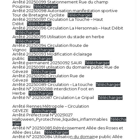
Arrêté 20250099 Stationnement Rue du champ
Poupirau
Télécharger
Arrêté 20250098 Autorisation manifestation sportive
Tour de Bretagne Cycliste
Télécharger
Arrêté 20250097 Circulation La Touche – Haut
Débit
Télécharger
Arrêté 20250096 Circulation La Hersonnais – Haut Débit
Télécharger
Arrêté 20250095 Utilisation du stade en herbe
Télécharger
Arrêté 20250094 Circulation Route de
Vignoc
Télécharger
Arrêté 20250093 Modification éclairage
public
Télécharger
Arrêté permanent 20250092 SAUR
Télécharger
Arrêté 20250091 utilisation du domaine public Rue de
Gévezé
Télécharger
Arrêté 20250090.Circulation Rue de
Gévezé
Télécharger
Arrêté 20250089 Circulation – La touche
Télécharger
Arrêté N° 20250088 interdiction Foot en
Herbe
Télécharger
Arrêté N° 20250087 Circulation Le Gripail
Télécharger
Arrêté Rennes Métropole – Circulation
GEVEZE
Télécharger
Arrêté Préfectoral N°20251027
Halloween_Pyrotechnie_liquides_inflammables
Télécha
rger
Arrêté N° 20250085 Rétrécissement Allée des Roses et
Allée des Lilas
Télécharger
Arrêté N° 20250084 Utilisation du domaine public Allée