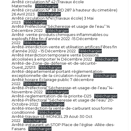
Arrêté circulation N° 42 (Travaux école
Maternelle
Télécharger
Arrêté circulation N° 38 (RD 287 à hauteur du cimetière)
26 Avril 2023
Télécharger
Arrêté circulation N°41 (Travaux école) 3 Mai
2023
Télécharger
Arrêté Préfectoral”Sécheresse et usage de l’eau” 14
Décembre 2022
Télécharger
Arrêté -vente-produits chimiques-inflammables ou
explosifs Fête fin d’année 2022 -15 Décembre
2022
Télécharger
Arrêté-interdiction-vente et utilisation artifices Fêtes fin
d’année 2022 – 15 Décembre 2022
Télécharger
Arrêté Interdiction temporaire vente boissons
alcoolisées à emporter 14 Décembre 2022
Télécharger
Arrêté-de-Zone-de-défense-et-de-sécurité-
Ouest_221213
Télécharger
Arrêté-départemental-portant-règlementation-
exceptionnelle-de-la-circulation-routiere
Télécharger
Arrêté horaire Éclairage public 7 décembre
2022
Télécharger
Arrêté-Préfectoral”Sécheresse-et-usage-de-l’eau”14-
Novembre-2022
Télécharger
Arrêté-reglementation-de-la-priorite-D25
Télécharger
Arrêté-Préfectoral “Sécheresse et usage de l’eau” 20-
Octobre-2022
Télécharger
Arrêté-Interdiction-la vente-de-carburant sous forme
conditionné
Télécharger
Arrêté-travaux-LE-MONCEL 29 Aout-30 Oct
2022
Télécharger
Arrêté-instaurant un STOP Place de l’église -Allée-des-
Faisans
Télécharger