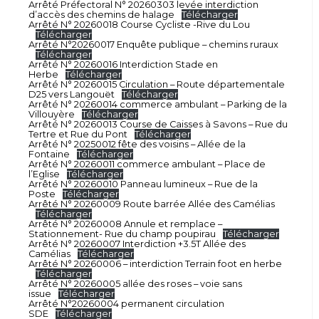
Arrêté Préfectoral N° 20260303 levée interdiction
d’accès des chemins de halage
Télécharger
Arrêté N° 20260018 Course Cycliste -Rive du Lou
Télécharger
Arrêté N°20260017 Enquête publique – chemins ruraux
Télécharger
Arrêté N° 20260016 Interdiction Stade en
Herbe
Télécharger
Arrêté N° 20260015 Circulation – Route départementale
D25 vers Langouët
Télécharger
Arrêté N° 20260014 commerce ambulant – Parking de la
Villouyère
Télécharger
Arrêté N° 20260013 Course de Caisses à Savons – Rue du
Tertre et Rue du Pont
Télécharger
Arrêté N° 20250012 fête des voisins – Allée de la
Fontaine
Télécharger
Arrêté N° 20260011 commerce ambulant – Place de
l’Eglise
Télécharger
Arrêté N° 20260010 Panneau lumineux – Rue de la
Poste
Télécharger
Arrêté N° 20260009 Route barrée Allée des Camélias
Télécharger
Arrêté N° 20260008 Annule et remplace –
Stationnement- Rue du champ poupirau
Télécharger
Arrêté N° 20260007 Interdiction +3.5T Allée des
Camélias
Télécharger
Arrêté N° 20260006 – interdiction Terrain foot en herbe
Télécharger
Arrêté N° 20260005 allée des roses – voie sans
issue
Télécharger
Arrêté N°20260004 permanent circulation
SDE
Télécharger