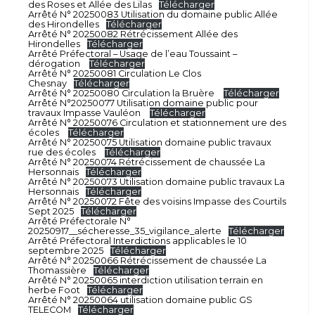
des Roses et Allée des Lilas
Télécharger
Arrêté N° 20250083 Utilisation du domaine public Allée
des Hirondelles
Télécharger
Arrêté N° 20250082 Rétrécissement Allée des
Hirondelles
Télécharger
Arrêté Préfectoral – Usage de l’eau Toussaint –
dérogation
Télécharger
Arrêté N° 20250081 Circulation Le Clos
Chesnay
Télécharger
Arrêté N° 20250080 Circulation la Bruère
Télécharger
Arrêté N°20250077 Utilisation domaine public pour
travaux Impasse Vauléon
Télécharger
Arrêté N° 20250076 Circulation et stationnement ure des
écoles
Télécharger
Arrêté N° 20250075 Utilisation domaine public travaux
rue des écoles
Télécharger
Arrêté N° 20250074 Rétrécissement de chaussée La
Hersonnais
Télécharger
Arrêté N° 20250073 Utilisation domaine public travaux La
Hersonnais
Télécharger
Arrêté N° 20250072 Fête des voisins Impasse des Courtils
Sept 2025
Télécharger
Arrêté Préfectorale N°
20250917__sécheresse_35_vigilance_alerte
Télécharger
Arrêté Préfectoral Interdictions applicables le 10
septembre 2025
Télécharger
Arrêté N° 20250066 Rétrécissement de chaussée La
Thomassière
Télécharger
Arrêté N° 20250065 interdiction utilisation terrain en
herbe Foot
Télécharger
Arrêté N° 20250064 utilisation domaine public GS
TELECOM
Télécharger