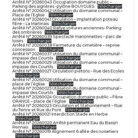
Arrêté N° 20260043 Occupation domaine public –
Parking des aigrières -pylône BOUYGUES
Télécharger
Arrêté N° 20260042 Utilisation du domaine communal –
Place de l’Eglise
Télécharger
Arrêté N° 20260041 Circulation – implantation poteau
fibre – La Martinais
Télécharger
Arrêté N° 20260040 Rallye voitures anciennes- Parking
des ombrières
Télécharger
Arrêté N° 20260039 Spectacle marionnettes – parc de
loisirs
Télécharger
Arrêté N° 20260038 Fermeture du cimetière – reprise
concession
Télécharger
Arrêté N° 20260037 Utilisation du domaine communal –
impasse des Courtils
Télécharger
Arrêté N° 20260029 Utilisation du domaine communal –
impasse des Courtils
Télécharger
Arrêté N° 20260027 Circulation piétons – Rue des Ecoles
Télécharger
Arrêté N° 20260026 Utilisation du domaine communal –
place de l’église
Télécharger
Arrêté N° 20260025 Utilisation du domaine communal –
impasse des Courtils
Télécharger
Arrêté N° 20260024 Occupation domaine public – Fibre
ORANGE – place de l’église
Télécharger
Arrêté N° 20260023 Circulation et Stationnement – Rue
du Tertre et Rue du Pont
Télécharger
Arrêté N° 20260021 Interdiction Stade en Herbe
Télécharger
Arrêté N° 20260020 Arrêté permanent Eau du Bassin
Rennais
Télécharger
Arrêté N° 20260019 Alignement 6 allée des noisetiers
Télécharger