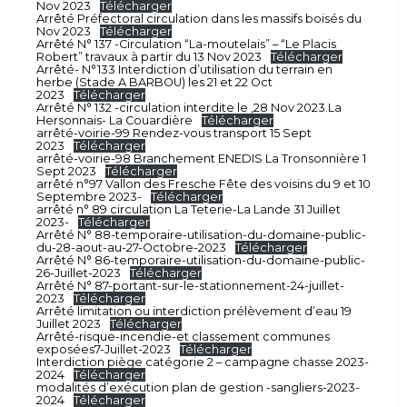
Nov 2023
Télécharger
Arrêté Préfectoral circulation dans les massifs boisés du
Nov 2023
Télécharger
Arrêté N° 137 -Circulation “La-moutelais” – “Le Placis
Robert” travaux à partir du 13 Nov 2023
Télécharger
Arrêté- N°133 Interdiction d’utilisation du terrain en
herbe (Stade A BARBOU) les 21 et 22 Oct
2023
Télécharger
Arrêté N° 132 -circulation interdite le ,28 Nov 2023.La
Hersonnais- La Couardière
Télécharger
arrêté-voirie-99 Rendez-vous transport 15 Sept
2023
Télécharger
arrêté-voirie-98 Branchement ENEDIS La Tronsonnière 1
Sept 2023
Télécharger
arrêté n°97 Vallon des Fresche Fête des voisins du 9 et 10
Septembre 2023-
Télécharger
arrêté n° 89 circulation La Teterie-La Lande 31 Juillet
2023-
Télécharger
Arrêté N° 88-temporaire-utilisation-du-domaine-public-
du-28-aout-au-27-Octobre-2023
Télécharger
Arrêté N° 86-temporaire-utilisation-du-domaine-public-
26-Juillet-2023
Télécharger
Arrêté N° 87-portant-sur-le-stationnement-24-juillet-
2023
Télécharger
Arrêté limitation ou interdiction prélèvement d’eau 19
Juillet 2023
Télécharger
Arrêté-risque-incendie-et classement communes
exposées7-Juillet-2023
Télécharger
Interdiction piège catégorie 2 – campagne chasse 2023-
2024
Télécharger
modalités d’exécution plan de gestion -sangliers-2023-
2024
Télécharger