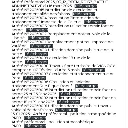
Arrêté Préfectoral 2025_03_12_DDTM_RD137_BATTUE
ADMINISTRATIVE du 16 mars 2025
Télécharger
Arrêté N° 2025015 Interdiction de circulation et
stationnement allée des faisans
Télécharger
Arrêté N° 20250014 instauration 3interdiction de
stationnement” Impasse de la Galerie
Télécharger
Arrêté N° 20250013 interdiction utilisation terrain foot en
herbe
Télécharger
Arrêté N° 20250012 Remplacement poteau voie de la
Liberté
Télécharger
Arrêté N° 20250011 Remplacement poteau impasse de
Vauléon
Télécharger
Arrêté N° 20250010 Utilisation domaine public rue de la
poste
Télécharger
Arrêté N° 20250009 circulation 18 rue de la
poste
Télécharger
Arrêté N° 20250008 Travaux fibre territoire de VIGNOC à
compter du 17 Février – durée 6 mois
Télécharger
Arrêté N° 20250007 Circulation et stationnement rue du
Pont
Télécharger
Arrêté N° 20250006 Circulation et indiction
stationnement Rue Pique-Boeuf
Télécharger
Arrêté N° 20250005 interdiction utilisation terrain foot en
herbe 25 et 26 Janv 2025
Télécharger
Arrêté N° 20250002 Interdiction utilisation terrain foot en
herbe 18 et 19 janv 2025
Télécharger
Arrêté N° 20250001 Utilisation domaine public -travaux
voirie allée des faisans
Télécharger
15-01-2025 – Arrêté préfectoral – pollution atmosphérique
PM10
Télécharger
Arrêté préfectoral – pollution atmosphérique
PM10
Télécharger