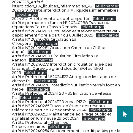
20241226_Arrêté
interdiction_FA_liquides_inflammables_V2
Télécharger
20241219_Arrêté_interdiction_FA_liquides_inflammables
Télécharger
20241217_Arrêté_vente_alcool_emporter
Télécharger
Arrêté permanent d’un an N° 20240288 Travaux ou
réparations Eau du Bassin Rennais
Télécharger
Arrêté N° 20240286 Circulation et stationnement travaux
déploiement fibre a partir du 6 Juillet 2025
Télécharger
Arrêté N° 20240282 Circulation La
Villouyère
Télécharger
Arrêté N° 20240281 Circulation Chemin du Chêne
Augué
Télécharger
Arrêté N° 20240280 Circulation Circulation Le
Ranson
Télécharger
Arrêté N° 20240279 Interdiction circulation allée des
faisans et l’Ourée du grand clos du 13/01 au 13/03
2025
Télécharger
Arrêté Préfectoral N°20241122 Abrogation limitation de
vitesse PL
Télécharger
Arrêté N° 20240278 Interdiction utilisation terrain foot en
herbe
Télécharger
Arrêté Préfectoral 20241120 – 35 limitation de vitesse
PL
Télécharger
Arrêté Préfectoral 20241120 zonal PIZO
Télécharger
Arrêté N° 20240265 Travaux d’étude des réseaux
télécoms à partir du 2 décembre 2024
Télécharger
Arrêté N°20240259 Maintenance éclairage public et
signalisation lumineuse 29 oct 2024
Télécharger
Arrêté Préfectoral – Chenilles
Processionnaires
Télécharger
Arrêté N° 20240254 Stationnement interdit parking de la