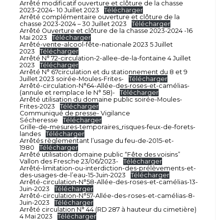
Arrêté modificatif ouverture et clôture de la chasse
2023-2024- 10 Juillet 2023
Télécharger
Arrêté complémentaire ouverture et clôture de la
chasse 2023-2024 – 30 Juillet 2023
Télécharger
Arrêté Ouverture et clôture de la chasse 2023-2024 -16
Mai 2023
Télécharger
Arrêté-vente-alcool-fête-nationale 2023 5 Juillet
2023
Télécharger
Arrêté N° 72-circulation-2-allee-de-la-fontaine 4 Juillet
2023
Télécharger
Arrêté N° 67circulation et du stationnement du 8 et 9
Juillet 2023 soirée-Moules-Frites-
Télécharger
Arrêté-circulation-N°64-Allée-des-roses-et-camélias-
(annule et remplace le N° 58)-
Télécharger
Arrêté utilisation du domaine public soirée-Moules-
Frites-2023
Télécharger
Communiqué de presse- Vigilance
Sécheresse
Télécharger
Grille-de-mesures-temporaires_risques-feux-de-forets-
landes
Télécharger
Arrêtés règlementant l’usage du feu-de-2015-et-
1980
Télécharger
Arrêté utilisation domaine public “Fête des voisins”
Vallon des Fresche 23/06/2023-
Télécharger
Arrêté-limitation-ou-interdiction-des-prélèvements-et-
des-usages-de-l’eau-15-Juin-2023
Télécharger
Arrêté-circulation-N°58-Allée-des-roses-et-camélias-13-
Juin-2023
Télécharger
Arrêté-circulation-N°57-Allée-des-roses-et-camélias-8-
Juin-2023
Télécharger
Arrêté circulation N° 44 (RD 287 à hauteur du cimetière)
4 Mai 2023
Télécharger