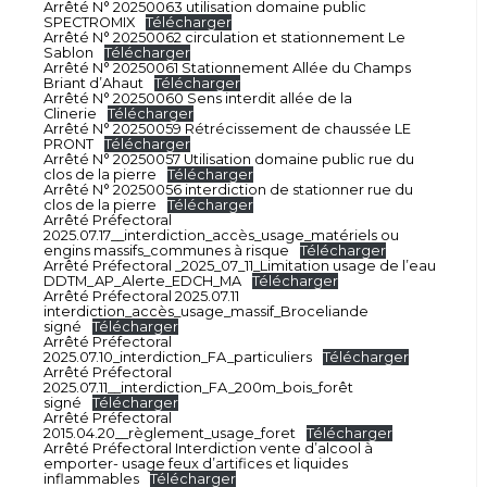
Arrêté N° 20250063 utilisation domaine public
SPECTROMIX
Télécharger
Arrêté N° 20250062 circulation et stationnement Le
Sablon
Télécharger
Arrêté N° 20250061 Stationnement Allée du Champs
Briant d’Ahaut
Télécharger
Arrêté N° 20250060 Sens interdit allée de la
Clinerie
Télécharger
Arrêté N° 20250059 Rétrécissement de chaussée LE
PRONT
Télécharger
Arrêté N° 20250057 Utilisation domaine public rue du
clos de la pierre
Télécharger
Arrêté N° 20250056 interdiction de stationner rue du
clos de la pierre
Télécharger
Arrêté Préfectoral
2025.07.17__interdiction_accès_usage_matériels ou
engins massifs_communes à risque
Télécharger
Arrêté Préfectoral _2025_07_11_Limitation usage de l’eau
DDTM_AP_Alerte_EDCH_MA
Télécharger
Arrêté Préfectoral 2025.07.11
interdiction_accès_usage_massif_Broceliande
signé
Télécharger
Arrêté Préfectoral
2025.07.10_interdiction_FA_particuliers
Télécharger
Arrêté Préfectoral
2025.07.11__interdiction_FA_200m_bois_forêt
signé
Télécharger
Arrêté Préfectoral
2015.04.20__règlement_usage_foret
Télécharger
Arrêté Préfectoral Interdiction vente d’alcool à
emporter- usage feux d’artifices et liquides
inflammables
Télécharger