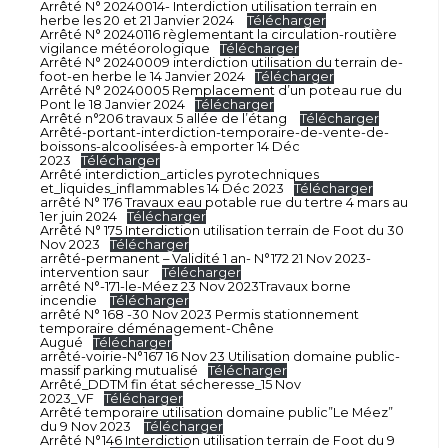
Arrêté N° 20240014- Interdiction utilisation terrain en
herbe les 20 et 21 Janvier 2024
Télécharger
Arrêté N° 20240116 règlementant la circulation-routière
vigilance météorologique
Télécharger
Arrêté N° 20240009 interdiction utilisation du terrain de-
foot-en herbe le 14 Janvier 2024
Télécharger
Arrêté N° 20240005 Remplacement d’un poteau rue du
Pont le 18 Janvier 2024
Télécharger
Arrêté n°206 travaux 5 allée de l’étang
Télécharger
Arrêté-portant-interdiction-temporaire-de-vente-de-
boissons-alcoolisées-à emporter 14 Déc
2023
Télécharger
Arrêté interdiction_articles pyrotechniques
et_liquides_inflammables 14 Déc 2023
Télécharger
arrêté N° 176 Travaux eau potable rue du tertre 4 mars au
1er juin 2024
Télécharger
Arrêté N° 175 Interdiction utilisation terrain de Foot du 30
Nov 2023
Télécharger
arrêté-permanent – Validité 1 an- N°172 21 Nov 2023-
intervention saur
Télécharger
arrêté N°-171-le-Méez 23 Nov 2023Travaux borne
incendie
Télécharger
arrêté N° 168 -30 Nov 2023 Permis stationnement
temporaire déménagement-Chêne
Augué
Télécharger
arrêté-voirie-N°167 16 Nov 23 Utilisation domaine public-
massif parking mutualisé
Télécharger
Arrêté_DDTM fin état sécheresse_15 Nov
2023_VF
Télécharger
Arrêté temporaire utilisation domaine public”Le Méez”
du 9 Nov 2023
Télécharger
Arrêté N°146 Interdiction utilisation terrain de Foot du 9