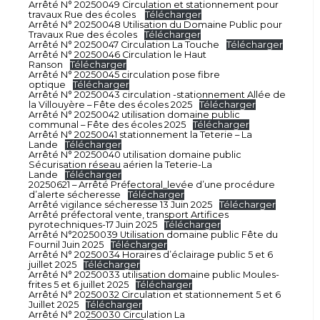
Arrêté N° 20250049 Circulation et stationnement pour
travaux Rue des écoles
Télécharger
Arrêté N° 20250048 Utilisation du Domaine Public pour
Travaux Rue des écoles
Télécharger
Arrêté N° 20250047 Circulation La Touche
Télécharger
Arrêté N° 20250046 Circulation le Haut
Ranson
Télécharger
Arrêté N° 20250045 circulation pose fibre
optique
Télécharger
Arrêté N° 20250043 circulation -stationnement Allée de
la Villouyère – Fête des écoles 2025
Télécharger
Arrêté N° 20250042 utilisation domaine public
communal – Fête des écoles 2025
Télécharger
Arrêté N° 20250041 stationnement la Teterie – La
Lande
Télécharger
Arrêté N° 20250040 utilisation domaine public
Sécurisation réseau aérien la Teterie-La
Lande
Télécharger
20250621 – Arrêté Préfectoral_levée d’une procédure
d’alerte sécheresse
Télécharger
Arrêté vigilance sécheresse 13 Juin 2025
Télécharger
Arrêté préfectoral vente, transport Artifices
pyrotechniques-17 Juin 2025
Télécharger
Arrêté N°20250039 Utilisation domaine public Fête du
Fournil Juin 2025
Télécharger
Arrêté N° 20250034 Horaires d’éclairage public 5 et 6
juillet 2025
Télécharger
Arrêté N° 20250033 utilisation domaine public Moules-
frites 5 et 6 juillet 2025
Télécharger
Arrêté N° 20250032 Circulation et stationnement 5 et 6
Juillet 2025
Télécharger
Arrêté N° 20250030 Circulation La