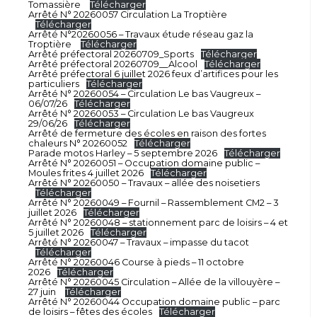
Tomassière
Télécharger
Arrêté N° 20260057 Circulation La Troptière
Télécharger
Arrêté N°20260056 – Travaux étude réseau gaz la
Troptière
Télécharger
Arrêté préfectoral 20260709_Sports
Télécharger
Arrêté préfectoral 20260709__Alcool
Télécharger
Arrêté préfectoral 6 juillet 2026 feux d’artifices pour les
particuliers
Télécharger
Arrêté N° 20260054 – Circulation Le bas Vaugreux –
06/07/26
Télécharger
Arrêté N° 20260053 – Circulation Le bas Vaugreux
29/06/26
Télécharger
Arrêté de fermeture des écoles en raison des fortes
chaleurs N° 20260052
Télécharger
Parade motos Harley – 5 septembre 2026
Télécharger
Arrêté N° 20260051 – Occupation domaine public –
Moules frites 4 juillet 2026
Télécharger
Arrêté N° 20260050 – Travaux – allée des noisetiers
Télécharger
Arrêté N° 20260049 – Fournil – Rassemblement CM2 – 3
juillet 2026
Télécharger
Arrêté N° 20260048 – stationnement parc de loisirs – 4 et
5 juillet 2026
Télécharger
Arrêté N° 20260047 – Travaux – impasse du tacot
Télécharger
Arrêté N° 20260046 Course à pieds – 11 octobre
2026
Télécharger
Arrêté N° 20260045 Circulation – Allée de la villouyère –
27 juin
Télécharger
Arrêté N° 20260044 Occupation domaine public – parc
de loisirs – fêtes des écoles
Télécharger