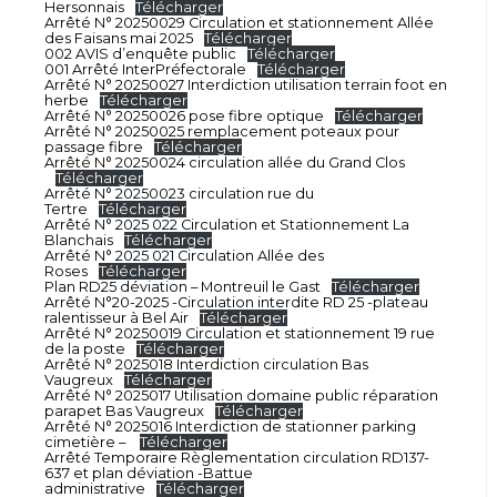
Hersonnais
Télécharger
Arrêté N° 20250029 Circulation et stationnement Allée
des Faisans mai 2025
Télécharger
002 AVIS d’enquête public
Télécharger
001 Arrêté InterPréfectorale
Télécharger
Arrêté N° 20250027 Interdiction utilisation terrain foot en
herbe
Télécharger
Arrêté N° 20250026 pose fibre optique
Télécharger
Arrêté N° 20250025 remplacement poteaux pour
passage fibre
Télécharger
Arrêté N° 20250024 circulation allée du Grand Clos
Télécharger
Arrêté N° 20250023 circulation rue du
Tertre
Télécharger
Arrêté N° 2025 022 Circulation et Stationnement La
Blanchais
Télécharger
Arrêté N° 2025 021 Circulation Allée des
Roses
Télécharger
Plan RD25 déviation – Montreuil le Gast
Télécharger
Arrêté N°20-2025 -Circulation interdite RD 25 -plateau
ralentisseur à Bel Air
Télécharger
Arrêté N° 20250019 Circulation et stationnement 19 rue
de la poste
Télécharger
Arrêté N° 2025018 Interdiction circulation Bas
Vaugreux
Télécharger
Arrêté N° 2025017 Utilisation domaine public réparation
parapet Bas Vaugreux
Télécharger
Arrêté N° 2025016 Interdiction de stationner parking
cimetière –
Télécharger
Arrêté Temporaire Règlementation circulation RD137-
637 et plan déviation -Battue
administrative
Télécharger