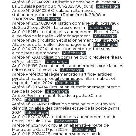
Arrêté N° 20240220 -Utilisation domaine public-travaux
La Boulais à partir du 01/04/2025 (90 jours)
Télécharger
Arrêté N°-20240219 Circulation alternée et
stationnement interdit La Robinière du 28/08 au
28/08/2024
Télécharger
Arrêté N° 20240218 -Utilisation domaine public-travaux
du 2 au 21 sept 2024 – La croix chemin
Télécharger
Arrêté N°215 circulation et stationnement 19 juillet 2024
allée clos de la ruelle – déménagement
Télécharger
Arrêté N°214 circulation et stationnement 19 juillet 2024
Allée clos de la ruelle – déménagement
Télécharger
Arrêté-14-07-2024-interdiction-vente-de-boissons-
alcoolisees-a-emporter
Télécharger
Arrêté N° -203 utilisation domaine public Moules-Frites 6
et 7 juillet 2024
Télécharger
Arrêté N° 199 Circulation et stationnement soirée Moules
Frites 6 et 7 Juillet 2024
Télécharger
Arrêté Préfectoral règlementation artifice- articles
pyrotechniques-produits chimiques,inflammables et
explosifs-Juillet 2024
Télécharger
Arrêté N°-2024194 Circulation et stationnement interdit
rue de la poste
Télécharger
Arrêté-Peril-imminent Rue de la poste 30 mai
2024
Télécharger
Arrêté N° 2024166 Utilisation domaine public -travaux
démolition allée des camélias et rue de la poste 24 mai
2024
Télécharger
Arrêté N°2024165 Circulation et stationnement rue du
Fournil 1er Juin 2024
Télécharger
Arrêté N° 2024164 circulation alternative route de
Montreuil le Gast 17 juin 2024-
Télécharger
Arrêté N°-20240128 animation sportive -air de