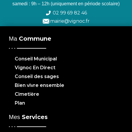
samedi : 9h – 12h (uniquement en période scolaire)
02 99 69 82 46
mairie@vignoc.fr
Commune
Ma
Conseil Municipal
Vignoc En Direct
Conseil des sages
Bien vivre ensemble
Cimetière
Plan
Services
Mes