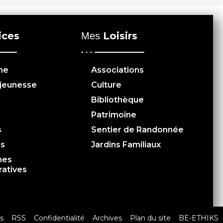
ices
Loisirs
Mes
me
Associations
 jeunesse
Culture
Bibliothèque
Patrimoine
s
Sentier de Randonnée
es
Jardins Familiaux
hes
ratives
s
RSS
Confidentialité
Archives
Plan du site
BE-ETHIKS