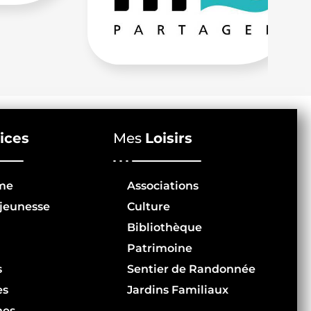
ices
Mes
Loisirs
me
Associations
jeunesse
Culture
Bibliothèque
Patrimoine
s
Sentier de Randonnée
es
Jardins Familiaux
hes