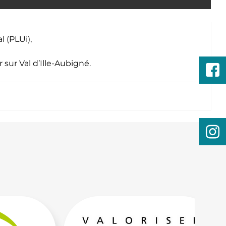
 (PLUi),
r sur
Val d’Ille-Aubigné
.