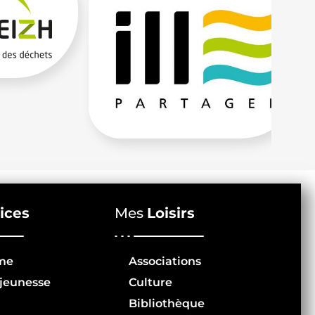
ices
Mes
Loisirs
me
Associations
jeunesse
Culture
Bibliothèque