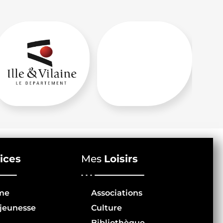
ices
Mes
Loisirs
me
Associations
jeunesse
Culture
Bibliothèque