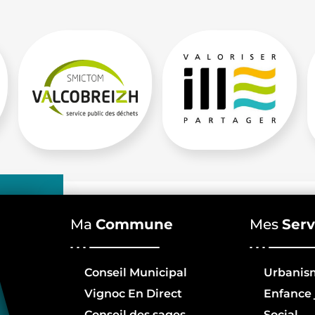
Ma
Commune
Mes
Serv
Conseil Municipal
Urbanis
Vignoc En Direct
Enfance 
Conseil des sages
Social