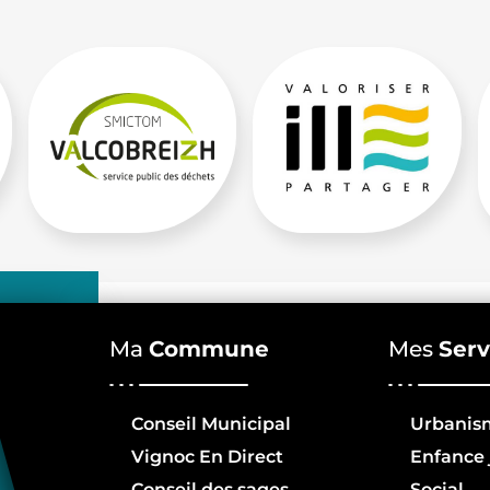
Ma
Commune
Mes
Serv
Conseil Municipal
Urbanis
Vignoc En Direct
Enfance 
Conseil des sages
Social