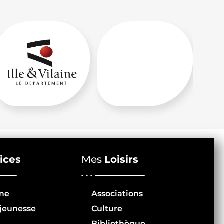
ices
Mes
Loisirs
me
Associations
jeunesse
Culture
Bibliothèque