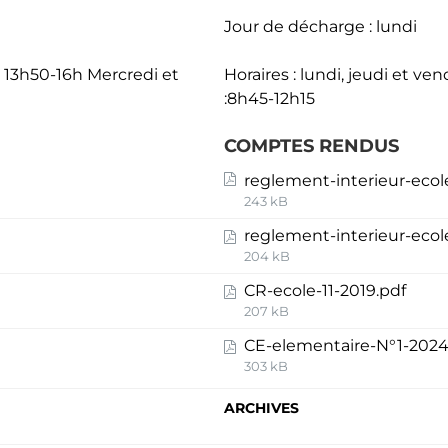
Jour de décharge : lundi
et 13h50-16h Mercredi et
Horaires : lundi, jeudi et v
:8h45-12h15
COMPTES RENDUS
reglement-interieur-eco
243 kB
reglement-interieur-ecol
204 kB
CR-ecole-11-2019.pdf
207 kB
CE-elementaire-N°1-2024
303 kB
ARCHIVES