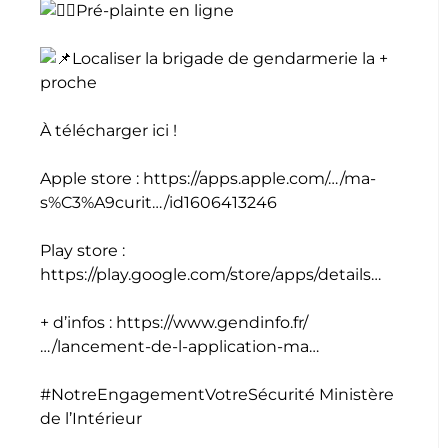
Pré-plainte en ligne
Localiser la brigade de gendarmerie la +
proche
À télécharger ici !
Apple store :
https://apps.apple.com/…/ma-
s%C3%A9curit…/id1606413246
Play store :
https://play.google.com/store/apps/details…
+ d’infos :
https://www.gendinfo.fr/
…/lancement-de-l-application-ma…
#NotreEngagementVotreSécurité
Ministère
de l’Intérieur