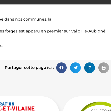
rnée dans nos communes, la
es forges
est apparu en premier sur
Val d’Ille-Aubigné
.
es
Partager cette page ici :