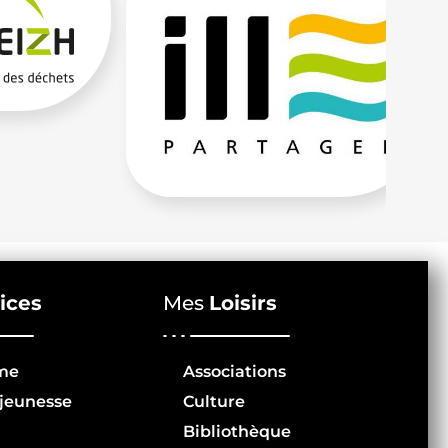
ices
Mes
Loisirs
me
Associations
jeunesse
Culture
Bibliothèque