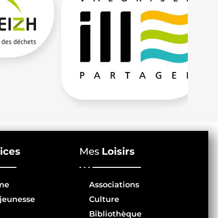
ices
Mes
Loisirs
me
Associations
jeunesse
Culture
Bibliothèque