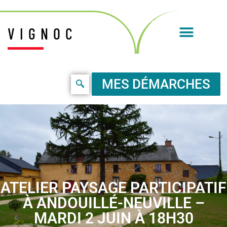
VIGNOC
MES DÉMARCHES
ATELIER PAYSAGE PARTICIPATIF
À ANDOUILLÉ-NEUVILLE –
MARDI 2 JUIN À 18H30