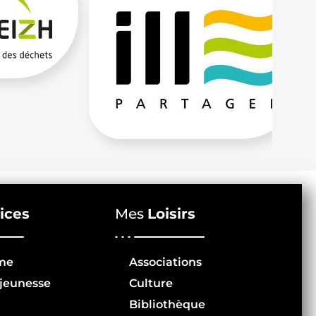
ices
Mes
Loisirs
me
Associations
jeunesse
Culture
Bibliothèque