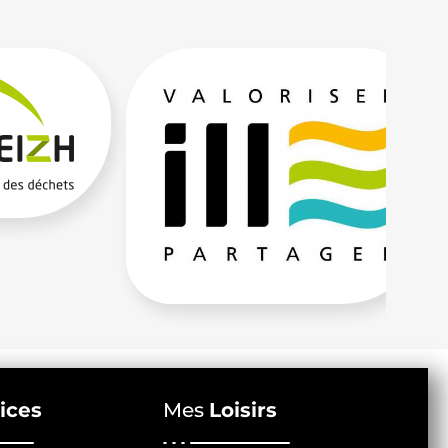
ices
Mes
Loisirs