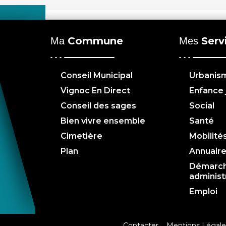
Commune
Serv
Ma
Mes
Conseil Municipal
Urbanis
Vignoc En Direct
Enfance
Conseil des sages
Social
Bien vivre ensemble
Santé
Cimetière
Mobilité
Plan
Annuair
Démarc
administ
Emploi
Contacter
Mentions Légale