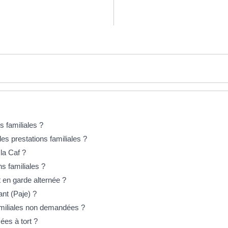
s familiales ?
es prestations familiales ?
la Caf ?
s familiales ?
t en garde alternée ?
nt (Paje) ?
amiliales non demandées ?
ées à tort ?