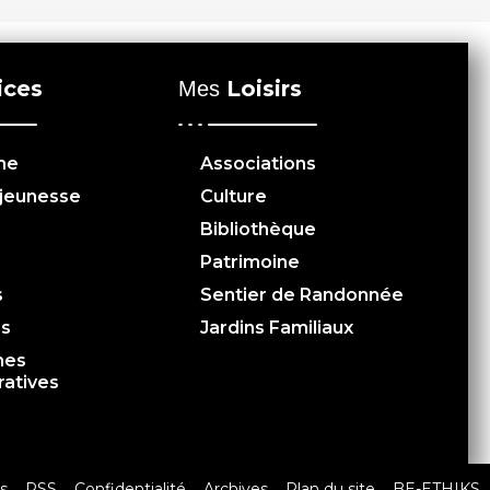
ices
Loisirs
Mes
me
Associations
 jeunesse
Culture
Bibliothèque
Patrimoine
s
Sentier de Randonnée
es
Jardins Familiaux
hes
ratives
s
RSS
Confidentialité
Archives
Plan du site
BE-ETHIKS