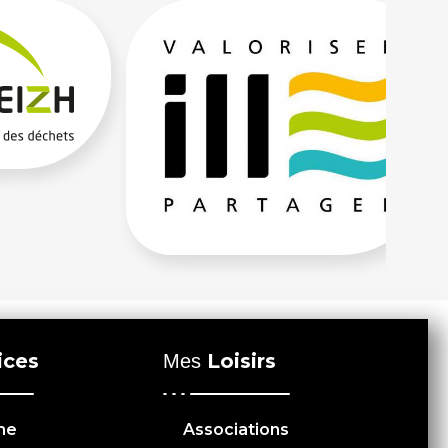
ices
Loisirs
Mes
me
Associations