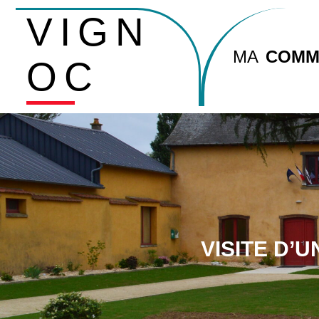
VIGN
MA
COMM
OC
VISITE D’